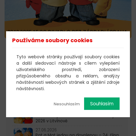
Používáme soubory cookies
KOUPIT VSTUPENKY →
Tyto webové stránky používají soubory cookies
a další sledovací nástroje s cílem vylepšení
uživatelského prostředí, zobrazení
přizpůsobeného obsahu a reklam, analýzy
603 805 271
návštěvnosti webových stránek a zjištění zdroje
návštěvnosti.
pondělí-čtvrtek: 10:00-16:00
AKTUALITY
Souhlasím
Nesouhlasím
29.06.2026
Pat a Mat jedou na dovolenou – 24. října
2026 v Litvínově
27.06.2026
Pat a Mat jedou na dovolenou – 24. října